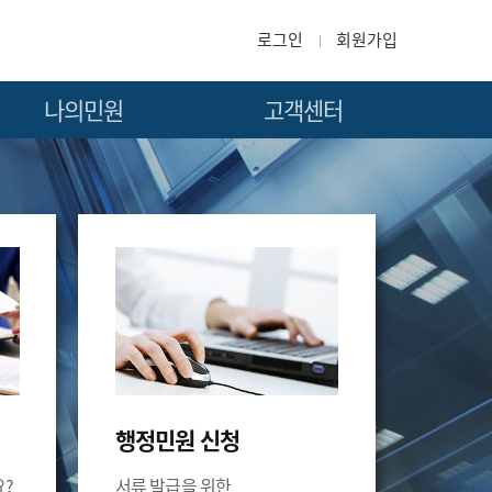
로그인
회원가입
나의민원
고객센터
안전인증신청현황
공지사항
안전인증발급현황
자주하는질문
소속직원관리
이용안내
소속공장관리
묻고답하기
민원서식
행정민원 신청
?
서류 발급을 위한