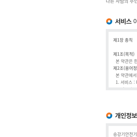
다른 사람의 주
서비스
제1장 총칙
제1조(목적)
본 약관은 한
제2조(용어정
본 약관에서 
1. 서비스 
2. 이용자 
3. 회원 :
4. 비회원 
5. 아이디 
개인정보
6. 비밀번호
7. 게시물 
제3조(약관의
승강기안전기술