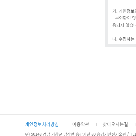
① 본 약관은
② 공단은 이
가. 개인정보
③ 공단은 본
- 본인확인 
는 개정된 약
용되지 않습니
④ 비회원은
⑤ 본 약관에
나. 수집하는
- 필수 : 아
제2장 서비스
다. 개인정
제4조(이용계
- 수집되
① 이용계약은
다.
② 공단은 다
가. 다른 사
라. 동의거부
나. 이용 계
- 정보주체는
다. 당 사이
라. 기타 당
제5조(서비스
① 서비스는 
개인정보처리방침
이용약관
찾아오시는길
② 법 개정 
제6조(서비스
우) 50148 경남 거창군 남상면 승강기길 80 승강기안전기술원 / TEL:055-