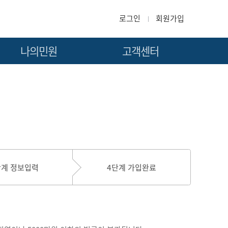
로그인
회원가입
나의민원
고객센터
안전인증신청현황
공지사항
안전인증발급현황
자주하는질문
소속직원관리
이용안내
소속공장관리
묻고답하기
민원서식
단계 정보입력
4단계 가입완료