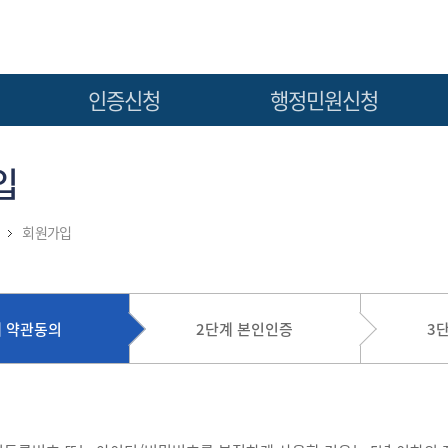
인증신청
행정민원신청
부품 안전인증신청
인증서 (재)발급 신청
입
승강기 안전인증신청
인증반납 신청
부품안전인증면제 신청
인증서양도 신청
회원가입
승강기안전인증면제 신청
계 약관동의
2단계 본인인증
3