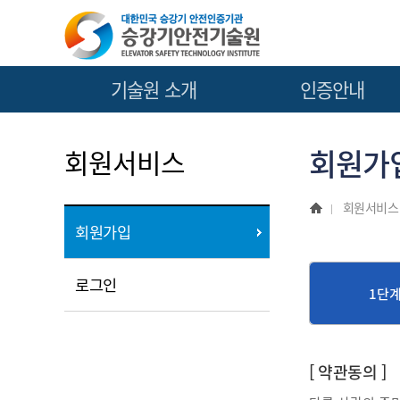
기술원 소개
인증안내
인사말
안전인증 사업안내
회원가
회원서비스
기술원 소개
안전인증 절차안내
조직도
안전인증수수료(품목별)
회원서비스
회원가입
찾아오시는길
로그인
1단
[ 약관동의 ]